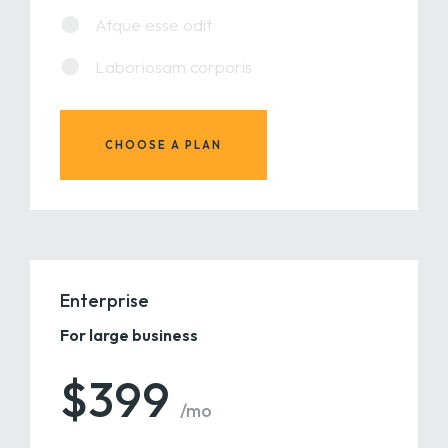
Atque esse odit
Laboriosam corporis
CHOOSE A PLAN
Enterprise
For large business
$399
/mo