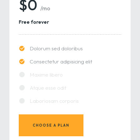
$0
/mo
Free forever
Dolorum sed doloribus
Consectetur adipisicing elit
Maxime libero
Atque esse odit
Laboriosam corporis
CHOOSE A PLAN