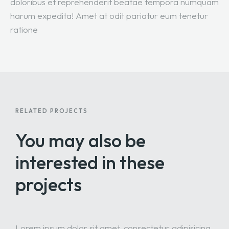
doloribus et reprehenderit beatae tempora numquam
harum expedita! Amet at odit pariatur eum tenetur
ratione
RELATED PROJECTS
You may also be
interested
in these
projects
Lorem ipsum dolor sit amet, consectetur adipisicing.