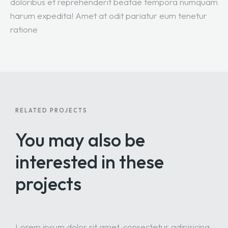
doloribus et reprehenderit beatae tempora numquam
harum expedita! Amet at odit pariatur eum tenetur
ratione
RELATED PROJECTS
You may also be
interested
in these
projects
Lorem ipsum dolor sit amet, consectetur adipisicing.