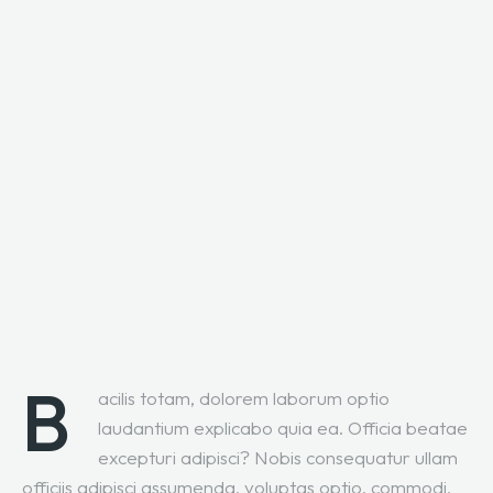
B
acilis totam, dolorem laborum optio
laudantium explicabo quia ea. Officia beatae
excepturi adipisci? Nobis consequatur ullam
officiis adipisci assumenda, voluptas optio, commodi,