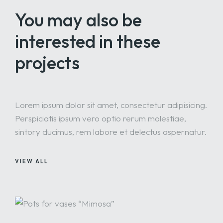
You may also be
interested
in these
projects
Lorem ipsum dolor sit amet, consectetur adipisicing.
Perspiciatis ipsum vero optio rerum molestiae,
sintory ducimus, rem labore et delectus aspernatur.
VIEW ALL