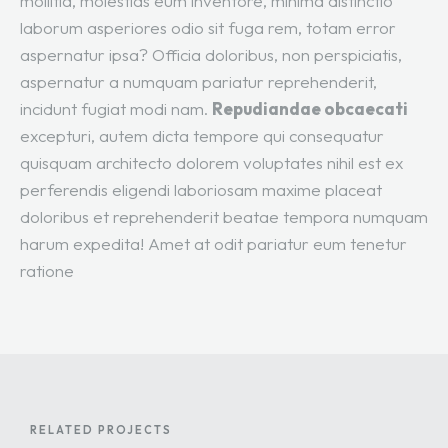
mollitia, molestias eum inventore, minima distinctio
laborum asperiores odio sit fuga rem, totam error
aspernatur ipsa? Officia doloribus, non perspiciatis,
aspernatur a numquam pariatur reprehenderit,
incidunt fugiat modi nam.
Repudiandae obcaecati
excepturi, autem dicta tempore qui consequatur
quisquam architecto dolorem voluptates nihil est ex
perferendis eligendi laboriosam maxime placeat
doloribus et reprehenderit beatae tempora numquam
harum expedita! Amet at odit pariatur eum tenetur
ratione
RELATED PROJECTS